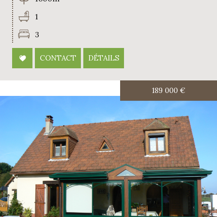
1
3
CONTACT
DÉTAILS
189 000
€