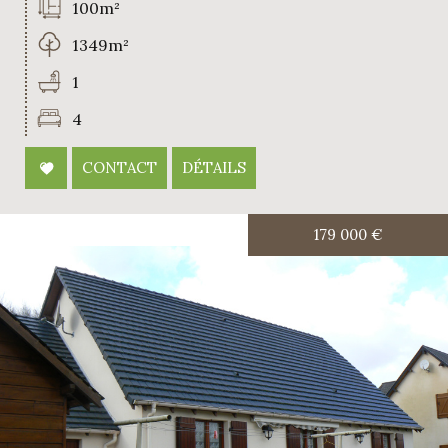
100m²
1349m²
1
4
CONTACT
DÉTAILS
179 000
€