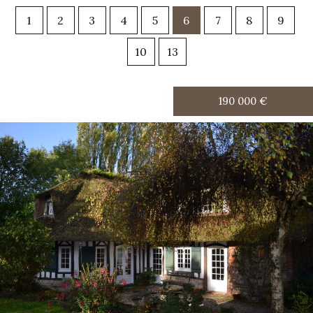
1
2
3
4
5
6
7
8
9
10
13
190 000
€
RECHERCHER
+ de critères
5KM
10KM
25KM