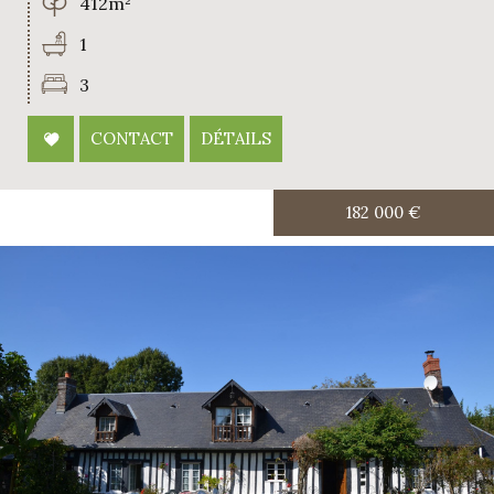
412m²
1
3
CONTACT
DÉTAILS
182 000
€