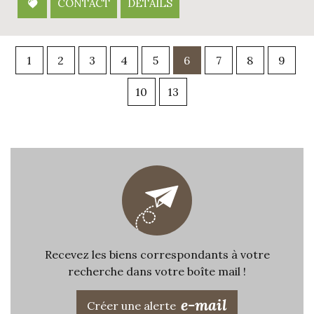
CONTACT
DÉTAILS
1
2
3
4
5
6
7
8
9
10
13
Recevez les biens correspondants à votre
recherche dans votre boîte mail !
e-mail
Créer une alerte