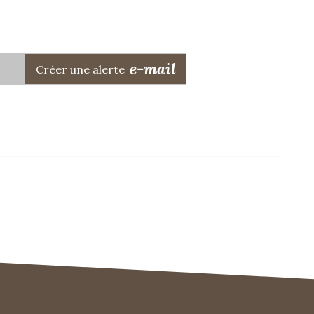
e-mail
!
Créer une alerte