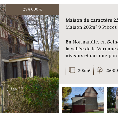
5KM
10KM
25KM
294 000
€
Maison de caractère 2.5
Maison 205m² 9 Pièces
En Normandie, en Seine
la vallée de la Varenne
niveaux et sur une parce
205m²
2500