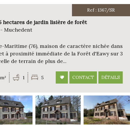
+ de critères
Ref : 1367/SR
 hectares de jardin lisière de forêt
 - Muchedent
-Maritime (76), maison de caractère nichée dans
 et à proximité immédiate de la Forêt d'Eawy sur 3
lle de terrain de plus de...
0m²
1
5
CONTACT
DÉTAILS