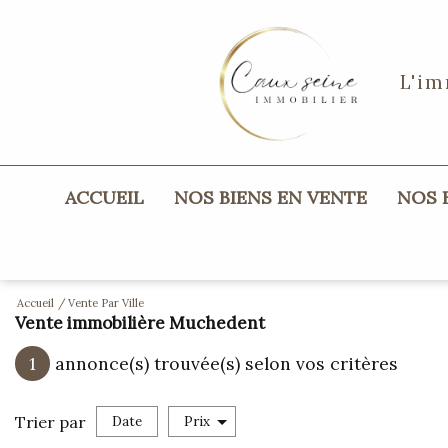
L'im
ACCUEIL
NOS BIENS EN VENTE
NOS
maisons
appartements
Accueil
Vente Par Ville
Vente immobilière Muchedent
terrains
1
annonce(s) trouvée(s) selon vos critères
Trier par
Date
Prix
Vente