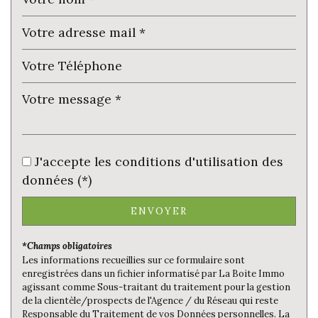
Habitants de moins de 25 ans
23,33 %
Habitants de 25 à 55 ans
36,25 %
Habitants de plus de 55 ans
40,42 %
Nombre d'enfants par famille
0,45
Familles sans enfant
75 %
Familles avec 1 ou 2 enfants
25 %
Maisons
100 %
J'accepte les conditions d'utilisation des
données (*)
Appartements
0 %
Familles avec 3 enfants
0 %
ENVOYER
*Champs obligatoires
Les informations recueillies sur ce formulaire sont
enregistrées dans un fichier informatisé par La Boite Immo
agissant comme Sous-traitant du traitement pour la gestion
de la clientèle/prospects de l'Agence / du Réseau qui reste
Responsable du Traitement de vos Données personnelles. La