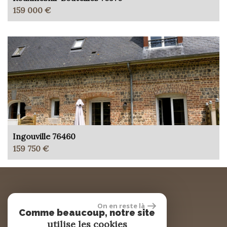
159 000 €
Ingouville 76460
159 750 €
réalisé par
On en reste là
Comme beaucoup, notre site
utilise les cookies