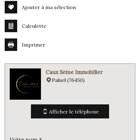
Ajouter à ma sélection
Calculette
Imprimer
Leaflet
|
©
Jawg
Maps
|
© OpenStreetMap
Caux Seine Immobilier
Mairie
Paluel (76450)
statistiques
Nombre d'habitants
240
Afficher le téléphone
Propriétaires (vs. locataires)
85,57 %
Taxe habitation
2,83 %
Taxe foncière
0,61 %