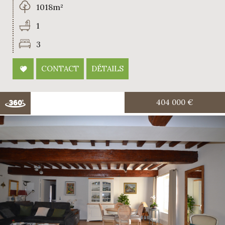
1018m²
1
3
CONTACT
DÉTAILS
404 000
€