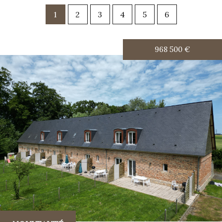
1
2
3
4
5
6
968 500
€
RECHERCHER
+ de critères
5KM
10KM
25KM