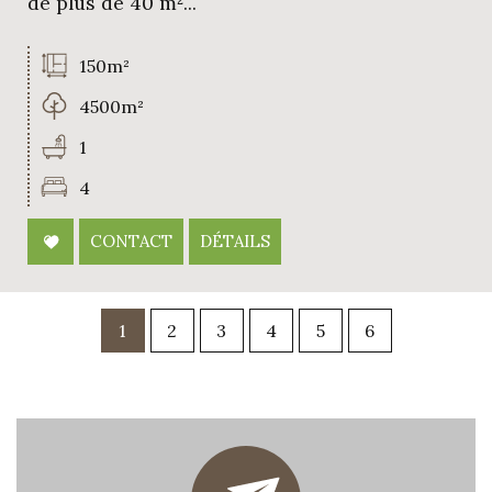
de plus de 40 m²...
150m²
4500m²
1
4
CONTACT
DÉTAILS
1
2
3
4
5
6