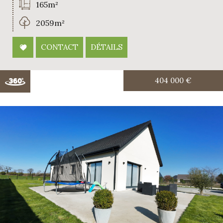
165m²
2059m²
CONTACT
DÉTAILS
404 000
€