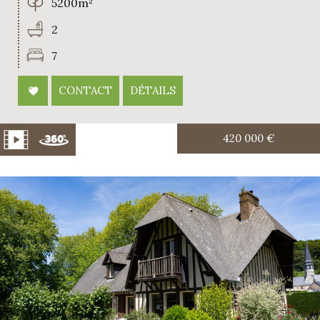
5200m²
2
7
CONTACT
DÉTAILS
420 000
€