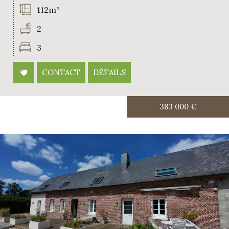
112m²
2
3
CONTACT
DÉTAILS
383 000
€