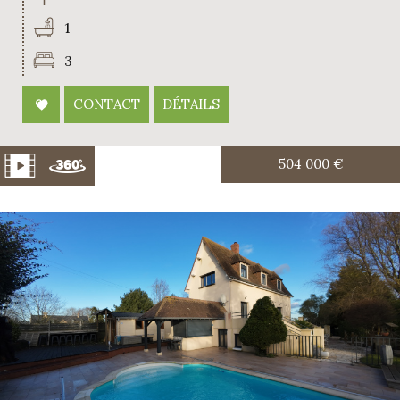
1
3
CONTACT
DÉTAILS
504 000
€