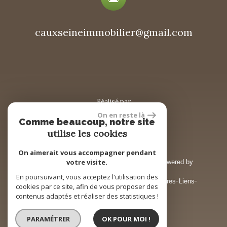
cauxseineimmobilier@gmail.com
réalisé par
On en reste là
Comme beaucoup, notre site
utilise les cookies
On aimerait vous accompagner pendant
votre visite.
© 2026 | Tous droits réservés | Traduction powered by
Google
En poursuivant, vous acceptez l'utilisation des
Plan du site
Mentions légales
Barème honoraires
Liens
cookies par ce site, afin de vous proposer des
Admin
Toutes nos annonces
contenus adaptés et réaliser des statistiques !
PARAMÉTRER
OK POUR MOI !
Site internet compatible multi-supports,