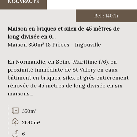
Critères supplémentaires
NOUVEAUTÉ
Piscine
Parking
Terrasse
Ref : 1407fr
Maison en briques et silex de 45 mètres de
long divisée en 6...
Maison 350m² 18 Pièces - Ingouville
En Normandie, en Seine-Maritime (76), en
proximité immédiate de St Valery en caux,
bâtiment en briques, silex et grès entièrement
rénovée de 45 mètres de long divisée en six
maisons...
350m²
2640m²
6