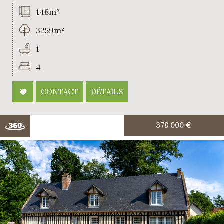
148m²
3259m²
1
4
CONTACT
DÉTAILS
378 000
€