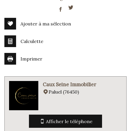
−
Ajouter à ma sélection
Calculette
Imprimer
Leaflet
|
©
Jawg
Maps
|
© OpenStreetMap
Caux Seine Immobilier
statistiques
Paluel (76450)
Nombre d'habitants
220
Propriétaires (vs. locataires)
71,15 %
Afficher le téléphone
Taxe habitation
13,45 %