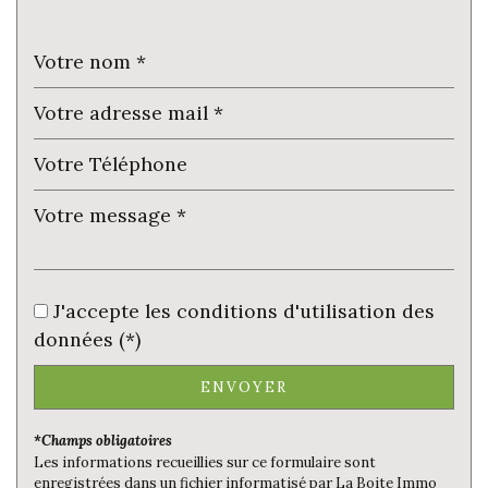
Taxe foncière
12,05 %
Habitants de moins de 25 ans
19,55 %
Habitants de 25 à 55 ans
31,36 %
Habitants de plus de 55 ans
49,09 %
Nombre d'enfants par famille
0,58
Familles sans enfant
57,89 %
Familles avec 1 ou 2 enfants
36,84 %
Maisons
100 %
Appartements
0 %
J'accepte les conditions d'utilisation des
Familles avec 3 enfants
5,26 %
données (*)
ENVOYER
*Champs obligatoires
Les informations recueillies sur ce formulaire sont
enregistrées dans un fichier informatisé par La Boite Immo