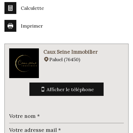
Calculette
Imprimer
Leaflet
|
©
Jawg
Maps
|
© OpenStreetMap
Caux Seine Immobilier
École primaire
Paluel (76450)
Mairie
statistiques
Afficher le téléphone
Nombre d'habitants
507
Propriétaires (vs. locataires)
83,49 %
Taxe habitation
14,80 %
Taxe foncière
21,25 %