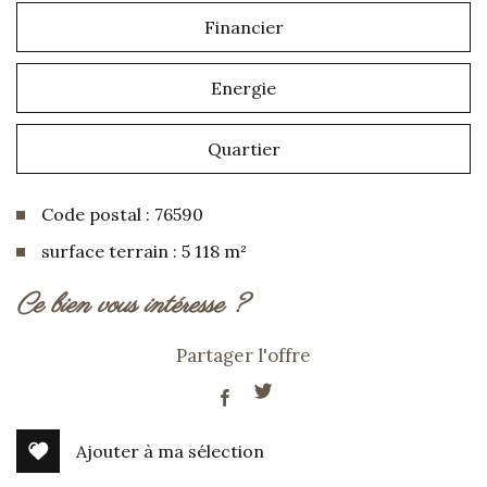
Financier
Energie
Quartier
Code postal : 76590
surface terrain : 5 118 m²
la ville de torcy-le-petit (76590)
ce bien vous intéresse ?
+
Partager l'offre
−
Ajouter à ma sélection