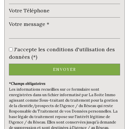
Habitants de moins de 25 ans
30,18 %
Habitants de 25 à 55 ans
37,28 %
Habitants de plus de 55 ans
32,54 %
Nombre d'enfants par famille
0,76
Familles sans enfant
56,60 %
J'accepte les conditions d'utilisation des
Familles avec 1 ou 2 enfants
33,33 %
données (*)
Maisons
99,11 %
Appartements
0,89 %
ENVOYER
Familles avec 3 enfants
10,06 %
*Champs obligatoires
Les informations recueillies sur ce formulaire sont
enregistrées dans un fichier informatisé par La Boite Immo
agissant comme Sous-traitant du traitement pour la gestion
de la clientèle/prospects de l'Agence / du Réseau qui reste
Responsable du Traitement de vos Données personnelles. La
base légale du traitement repose sur l'intérêt légitime de
l'Agence / du Réseau. Elles sont conservées jusqu'à demande
de suppression et sont destinées à l'Agence / au Réseau.