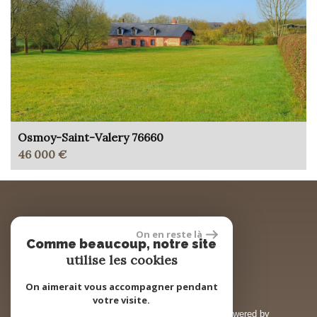
Osmoy-Saint-Valery 76660
46 000 €
réalisé par
On en reste là
Comme beaucoup, notre site
utilise les cookies
On aimerait vous accompagner pendant
votre visite.
© 2026 | Tous droits réservés | Traduction powered by