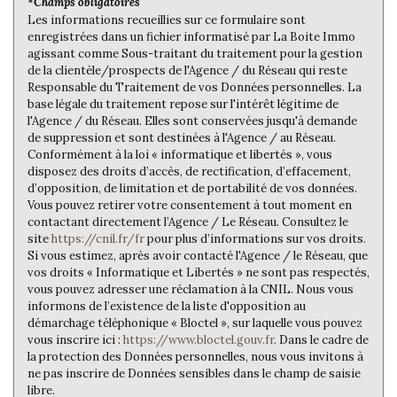
*Champs obligatoires
Familles avec 3 enfants
5,26 %
Les informations recueillies sur ce formulaire sont
enregistrées dans un fichier informatisé par La Boite Immo
agissant comme Sous-traitant du traitement pour la gestion
de la clientèle/prospects de l'Agence / du Réseau qui reste
Responsable du Traitement de vos Données personnelles. La
base légale du traitement repose sur l'intérêt légitime de
l'Agence / du Réseau. Elles sont conservées jusqu'à demande
de suppression et sont destinées à l'Agence / au Réseau.
Conformément à la loi « informatique et libertés », vous
disposez des droits d’accès, de rectification, d’effacement,
d’opposition, de limitation et de portabilité de vos données.
Vous pouvez retirer votre consentement à tout moment en
contactant directement l’Agence / Le Réseau. Consultez le
site
https://cnil.fr/fr
pour plus d’informations sur vos droits.
Si vous estimez, après avoir contacté l'Agence / le Réseau, que
vos droits « Informatique et Libertés » ne sont pas respectés,
vous pouvez adresser une réclamation à la CNIL. Nous vous
informons de l’existence de la liste d'opposition au
démarchage téléphonique « Bloctel », sur laquelle vous pouvez
vous inscrire ici :
https://www.bloctel.gouv.fr
. Dans le cadre de
la protection des Données personnelles, nous vous invitons à
ne pas inscrire de Données sensibles dans le champ de saisie
libre.