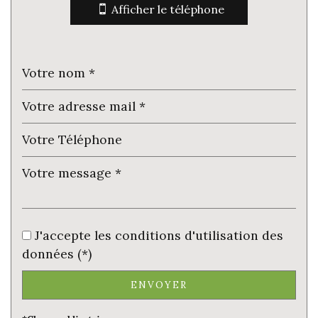
Afficher le téléphone
statistiques
Nombre d'habitants
262
Propriétaires (vs. locataires)
73,68 %
Taxe habitation
3,59 %
Taxe foncière
2,67 %
Habitants de moins de 25 ans
32,18 %
Habitants de 25 à 55 ans
42,53 %
Habitants de plus de 55 ans
25,29 %
Nombre d'enfants par famille
0,84
J'accepte les conditions d'utilisation des
Familles sans enfant
47,37 %
données (*)
Familles avec 1 ou 2 enfants
47,37 %
ENVOYER
Maisons
96,80 %
Appartements
3,20 %