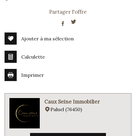
+
Partager l'offre
−
Ajouter à ma sélection
Calculette
Imprimer
Leaflet
|
©
Jawg
Maps
|
© OpenStreetMap
Caux Seine Immobilier
École primaire
Paluel (76450)
Bureau de poste
Mairie